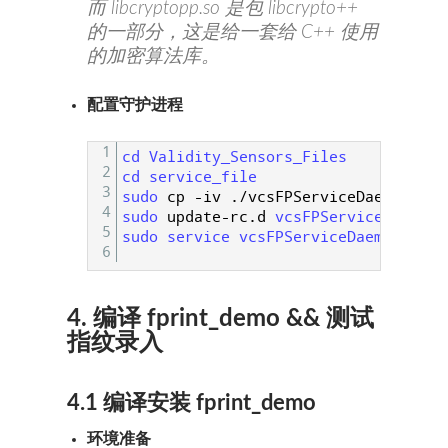
而 libcryptopp.so 是包 libcrypto++
的一部分，这是给一套给 C++ 使用
的加密算法库。
配置守护进程
1
cd 
Validity_Sensors_Files
2
cd 
service_file
3
sudo 
cp
-
iv
.
/
vcsFPServiceDaemon
/
e
4
sudo 
update
-
rc
.
d
vcsFPServiceDaemon 
5
sudo 
service 
vcsFPServiceDaemon 
star
6
4. 编译 fprint_demo && 测试
指纹录入
4.1 编译安装 fprint_demo
环境准备