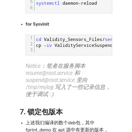
5
systemctl 
daemon
-
reload
6
for Sysvinit
1
cd 
Validity_Sensors_Files
/
service_fi
2
cp
-
iv 
ValidityServiceSuspend
.
sh
/
e
3
Notice：笔者在服务脚本
resume@root.service
和
suspend@root.service
里向
/tmp/mylog 写入了一些记录信息，
便于调试 :）
7. 锁定包版本
上述我们编译的数个deb包，其中
fprint_demo 在 apt 源中有更新的版本，