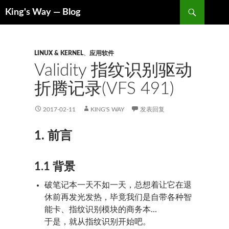
搜
King's Way — Blog
索
跳
至
内
容
LINUX & KERNEL
、
应用软件
Validity 指纹识别驱动
折腾记录(VFS 491)
2017-02-11
KING'S WAY
发表回复
1. 前言
1.1 背景
破笔记本一天不如一天，总想着让它在退
休前再发光发热，毕竟我们是自带各种智
能卡、指纹识别模块的商务本...
于是，就从指纹识别开始吧。