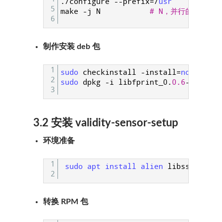
.
/
configure
--
prefix
=
/
usr
5
make
-
j
N
# N，并行的编译线
6
制作安装 deb 包
1
sudo 
checkinstall
-
install
=
no 
make 
i
2
sudo 
dpkg
-
i
libfprint_0
.
0.6
-
1_amd64
3
3.2 安装 validity-sensor-setup
环境准备
1
sudo 
apt 
install 
alien 
libssl
-
dev
2
转换 RPM 包