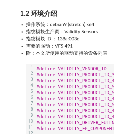
1.2 环境介绍
操作系统：debian9 (stretch) x64
指纹模块生产商：Validity Sensors
指纹模块 ID ：138a:003d
需要的驱动：VFS 491
附：本文所使用的驱动支持的设备列表
1
#define VALIDITY_VENDOR_ID          
2
#define VALIDITY_PRODUCT_ID_301     
3
#define VALIDITY_PRODUCT_ID_451     
4
#define VALIDITY_PRODUCT_ID_5111    
5
#define VALIDITY_PRODUCT_ID_5011    
6
#define VALIDITY_PRODUCT_ID_471     
7
#define VALIDITY_PRODUCT_ID_5131    
8
#define VALIDITY_PRODUCT_ID_491     
9
#define VALIDITY_PRODUCT_ID_495     
10
#define VALIDITY_DRIVER_FULLNAME   "
11
#define VALIDITY_FP_COMPONENT       
12