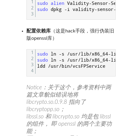
1
sudo 
alien 
Validity
-
Sensor
-
Setup
-
4.5
2
sudo 
dpkg
-
i
validity
-
sensor
-
setup_4
3
配置依赖库
（这是hack手段，强行伪装旧
版openssl库）
1
sudo 
ln
-
s
/
usr
/
lib
/
x86_64
-
linux
-
gnu
2
sudo 
ln
-
s
/
usr
/
lib
/
x86_64
-
linux
-
gnu
3
ldd
/
usr
/
bin
/
vcsFPService
4
Notice：关于这个，参考资料中两
篇文章貌似错误地将
libcrypto.so.0.9.8 指向了
libcryptopp.so；
libssl.so 和 libcrypto.so 均是包 libssl
的组件， 即 openssl 的两个主要功
能；