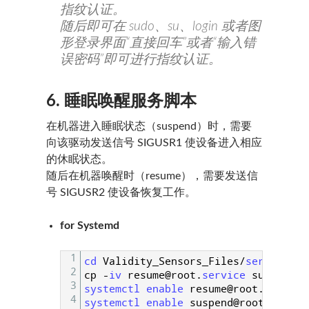
指纹认证。
随后即可在 sudo、su、login 或者图
形登录界面“直接回车”或者“输入错
误密码”即可进行指纹认证。
6. 睡眠唤醒服务脚本
在机器进入睡眠状态（suspend）时，需要
向该驱动发送信号 SIGUSR1 使设备进入相应
的休眠状态。
随后在机器唤醒时（resume），需要发送信
号 SIGUSR2 使设备恢复工作。
for Systemd
1
cd 
Validity_Sensors_Files
/
service_fi
2
cp
-
iv 
resume
@
root
.
service 
suspend
@
r
3
systemctl 
enable 
resume
@
root
.
service
4
systemctl 
enable 
suspend
@
root
.
servic