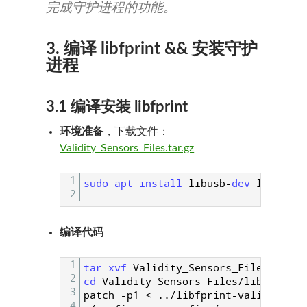
完成守护进程的功能。
3. 编译 libfprint && 安装守护
进程
3.1 编译安装 libfprint
环境准备
，下载文件：
Validity_Sensors_Files.tar.gz
1
sudo 
apt 
install 
libusb
-
dev 
libcrypt
2
编译代码
1
tar 
xvf 
Validity_Sensors_Files
.
tar
.
g
2
cd 
Validity_Sensors_Files
/
libfprint
-
3
patch
-
p1
<
.
.
/
libfprint
-
validity
.
pa
4