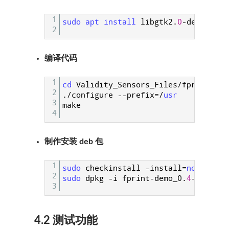
1
sudo 
apt 
install 
libgtk2
.
0
-
dev
2
编译代码
1
cd 
Validity_Sensors_Files
/
fprint_dem
2
.
/
configure
--
prefix
=
/
usr
3
make
4
制作安装 deb 包
1
sudo 
checkinstall
-
install
=
no 
make 
i
2
sudo 
dpkg
-
i
fprint
-
demo_0
.
4
-
1_amd64
3
4.2 测试功能