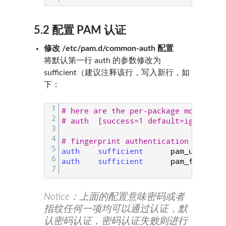
5.2 配置 PAM 认证
修改 /etc/pam.d/common-auth 配置
将默认第一行 auth 的参数修改为
sufficient（建议注释该行，写入新行，如
下：
1
# here are the per-package modules (
2
# auth  [success=1 default=ignore]  
3
4
# fingerprint authentication trough 
5
auth    
sufficient      
pam_unix
.
so 
6
auth    
sufficient      
pam_fprint
.
s
7
Notice：上面的配置意味密码或者
指纹任何一项均可以通过认证，默
认密码认证，密码认证失败则进行