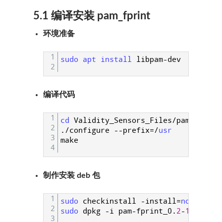
5.1 编译安装 pam_fprint
环境准备
1
sudo 
apt 
install 
libpam
-
dev
2
编译代码
1
cd 
Validity_Sensors_Files
/
pam_fprint
2
.
/
configure
--
prefix
=
/
usr
3
make
4
制作安装 deb 包
1
sudo 
checkinstall
-
install
=
no 
make 
i
2
sudo 
dpkg
-
i
pam
-
fprint_0
.
2
-
1_amd64.
3