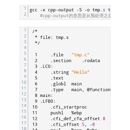
1
gcc
-
x
cpp
-
output
-
S
-
o
tmp
.s
tmp
.cpp
2
#cpp-output的意思是从预处理之后继续编译
1
/
*
2
*
file
:
tmp
.
s
3
*
/
4
5
  1
.
file
"tmp.c"
6
  2
.
section
.
rodata
7
  3
.
LC
0
:
8
  4
.
string
"Hello"
9
  5
.
text
10
  6
.
globl
main
11
  7
.
type
main
,
@
function
12
  8
main
:
13
  9
.
LFB
0
:
14
 10
.
cfi
_
startproc
15
 11
pushl
%ebp
16
 12
.
cfi
_
def
_
cfa
_
offset
8
17
 13
.
cfi
_
offset
5
,
-
8
18