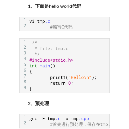
1、下面是hello world代码
1
vi
tmp
.c
2
#编写C代码
1
/*
2
  * file: tmp.c
3
  */
4
#include<stdio.h>
5
int
main
(
)
6
{
7
printf
(
"Hello\n"
)
;
8
return
0
;
9
}
2、预处理
1
gcc
-
E
tmp
.c
-
o
tmp
.cpp
2
#首先进行预处理，保存在tmp.cpp中，