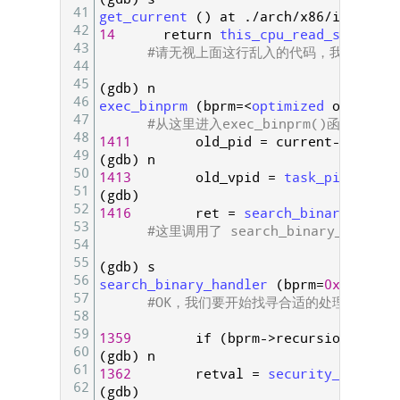
41
get_current
(
)
at
.
/
arch
/
x86
/
include
/
42
14
return
this_cpu_read_stable
(
c
43
#请无视上面这行乱入的代码，我也不知道
44
45
(
gdb
)
n
46
exec_binprm
(
bprm
=
<
optimized 
out
>
)
at
47
#从这里进入exec_binprm()函数内部
48
1411
old_pid
=
current
->
pid
;
49
(
gdb
)
n
50
1413
old_vpid
=
task_pid_nr_ns
51
(
gdb
)
52
1416
ret
=
search_binary_handl
53
#这里调用了 search_binary_handl
54
55
(
gdb
)
s
56
search_binary_handler
(
bprm
=
0xc7affd0
57
#OK，我们要开始找寻合适的处理模块了
58
59
1359
if
(
bprm
->
recursion_depth
60
(
gdb
)
n
61
1362
retval
=
security_bprm_ch
62
(
gdb
)