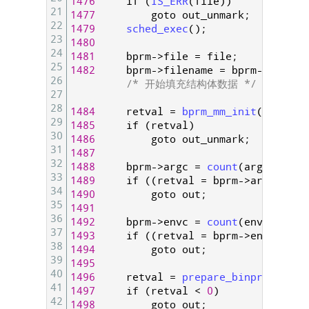
1476
if
(
IS_ERR
(
file
)
)
21
1477
goto
out_unmark
;
22
1479
sched_exec
(
)
;
23
1480
24
1481
bprm
->
file
=
file
;
25
1482
bprm
->
filename
=
bprm
->
interp
26
/* 开始填充结构体数据 */
27
28
1484
retval
=
bprm_mm_init
(
bprm
)
;
29
1485
if
(
retval
)
30
1486
goto
out_unmark
;
31
1487
32
1488
bprm
->
argc
=
count
(
argv
,
MAX_
33
1489
if
(
(
retval
=
bprm
->
argc
)
<
0
34
1490
goto
out
;
35
1491
36
1492
bprm
->
envc
=
count
(
envp
,
MAX_
37
1493
if
(
(
retval
=
bprm
->
envc
)
<
0
38
1494
goto
out
;
39
1495
40
1496
retval
=
prepare_binprm
(
bprm
)
41
1497
if
(
retval
<
0
)
42
1498
goto
out
;