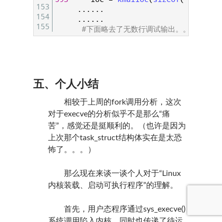
153
.
.
.
.
.
.
154
.
.
.
.
.
.
155
#下面略去了无数行调试输出。。。
五、个人小结
相较于上周的fork调用分析，这次
对于execve的分析似乎不是那么“痛
苦”，感觉还是挺顺利的。（也许是因为
上次那个task_struct结构体实在是太恐
怖了。。。）
那么现在来谈一谈个人对于“Linux
内核装载、启动可执行程序”的理解。
首先，用户态程序通过sys_execve()
系统调用陷入内核，同时也传递了待运