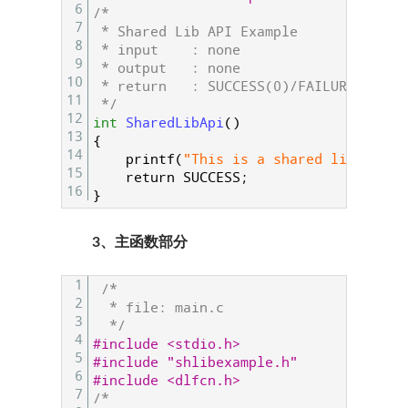
6
/*
7
 * Shared Lib API Example
8
 * input	: none
9
 * output	: none
10
 * return	: SUCCESS(0)/FAILURE(-1)
11
 */
12
int
SharedLibApi
(
)
13
{
14
printf
(
"This is a shared libary!\n
15
return
SUCCESS
;
16
}
3、主函数部分
1
/*
2
  * file: main.c
3
  */
4
#include <stdio.h>
5
#include "shlibexample.h" 
6
#include <dlfcn.h>
7
/*