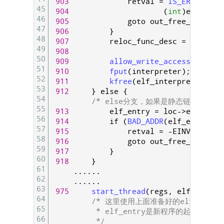
903
retval
=
IS_ERR
(
(
void
45
904
(
int
)
elf_entr
46
905
goto
out_free_dentry
;
47
906
}
48
907
reloc_func_desc
=
interp_
49
908
50
909
allow_write_access
(
interp
51
910
fput
(
interpreter
)
;
52
911
kfree
(
elf_interpreter
)
;
53
912
}
else
{
54
/* else分支，如果是静态链接程序，直
55
913
elf_entry
=
loc
->
elf_ex
.
e
56
914
if
(
BAD_ADDR
(
elf_entry
)
)
57
915
retval
=
-
EINVAL
;
58
916
goto
out_free_dentry
;
59
917
}
60
918
}
61
.
.
.
.
.
.
62
.
.
.
.
.
.
63
975
start_thread
(
regs
,
elf_entry
,
64
/* 这里使用上面准备好的elf_entr
65
          * elf_entry是新程序的起点      
66
          */