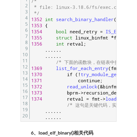
/*
2
 * file: linux-3.18.6/fs/exec.c
3
 */
4
1352
int
search_binary_handler
(
struct
5
1353
{
6
1354
bool
need_retry
=
IS_ENABLED
(
7
1355
struct
linux_binfmt
*
fmt
;
8
1356
int
retval
;
9
.
.
.
.
.
.
10
.
.
.
.
.
.
11
/* 下面的函数块，在链表中搜索可以处
12
1369
list_for_each_entry
(
fmt
,
&
for
13
1370
if
(
!
try_module_get
(
fmt
->
14
1371
continue
;
15
1372
read_unlock
(
&
binfmt_lock
)
16
1373
bprm
->
recursion_depth
++
;
17
1374
retval
=
fmt
->
load_binary
18
/* 这句是关键代码，实际调用的函数
19
.
.
.
.
.
.
20
.
.
.
.
.
.
6、load_elf_binary()相关代码