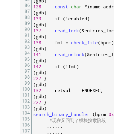
(
gdb
)
86
128
const 
char
*
iname_addr
=
inam
87
(
gdb
)
88
133
if
(
!
enabled
)
89
(
gdb
)
90
137
read_lock
(
&
entries_lock
)
;
91
(
gdb
)
92
138
fmt
=
check_file
(
bprm
)
;
93
(
gdb
)
94
141
read_unlock
(
&
entries_lock
)
;
95
(
gdb
)
96
142
if
(
!
fmt
)
97
(
gdb
)
98
227
}
99
(
gdb
)
100
132
retval
=
-
ENOEXEC
;
101
(
gdb
)
102
227
}
103
(
gdb
)
104
search_binary_handler
(
bprm
=
0xfffffff
105
#现在又回到了模块搜索阶段
106
.
.
.
.
.
.
107
.
.
.
.
.
.