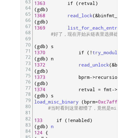
63
1363
if
(
retval
)
64
(
gdb
)
65
1368
read_lock
(
&
binfmt_lock
)
;
66
(
gdb
)
67
1369
list_for_each_entry
(
fmt
,
68
#好了，现在开始从链表里选择处理模块
69
70
(
gdb
)
s
71
1370
if
(
!
try_module_get
(
f
72
(
gdb
)
n
73
1372
read_unlock
(
&
binfmt_l
74
(
gdb
)
75
1373
bprm
->
recursion_depth
76
(
gdb
)
77
1374
retval
=
fmt
->
load_bi
78
(
gdb
)
s
79
load_misc_binary
(
bprm
=
0xc7affd00
)
at
80
#当时看到这里都懵了，竟然是misc的载入
81
82
133
if
(
!
enabled
)
83
(
gdb
)
n
84
124
{
85