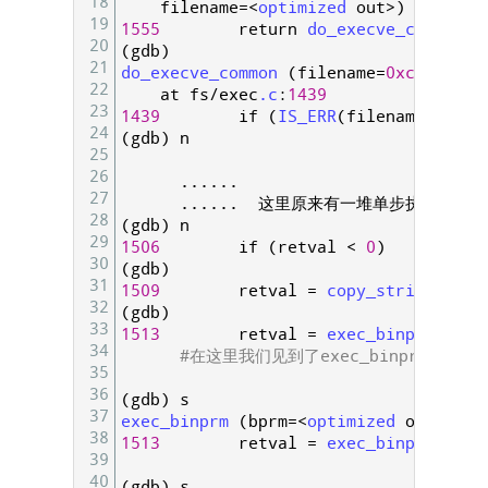
18
filename
=
<
optimized 
out
>
)
at
fs
/
e
19
1555
return
do_execve_common
(
f
20
(
gdb
)
21
do_execve_common
(
filename
=
0xc79cb000
22
at
fs
/
exec
.c
:
1439
23
1439
if
(
IS_ERR
(
filename
)
)
24
(
gdb
)
n
25
26
.
.
.
.
.
.
27
.
.
.
.
.
.
这里原来有一堆单步执行的代码
28
(
gdb
)
n
29
1506
if
(
retval
<
0
)
30
(
gdb
)
31
1509
retval
=
copy_strings
(
bpr
32
(
gdb
)
33
1513
retval
=
exec_binprm
(
bprm
34
#在这里我们见到了exec_binprm()那熟
35
36
(
gdb
)
s
37
exec_binprm
(
bprm
=
<
optimized 
out
>
)
at
38
1513
retval
=
exec_binprm
(
bprm
39
40
(
gdb
)
s