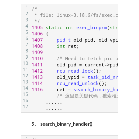
1
/*
2
 * file: linux-3.18.6/fs/exec.c
3
 */
4
1405
static
int
exec_binprm
(
struct
lin
5
1406
{
6
1407
pid_t 
old_pid
,
old_vpid
;
7
1408
int
ret
;
8
1409
9
1410
/* Need to fetch pid before l
10
1411
old_pid
=
current
->
pid
;
11
1412
rcu_read_lock
(
)
;
12
1413
old_vpid
=
task_pid_nr_ns
(
cur
13
1414
rcu_read_unlock
(
)
;
14
1416
ret
=
search_binary_handler
(
b
15
/* 这里是关键代码，搜索相应可执行
16
.
.
.
.
.
.
17
.
.
.
.
.
.
5、 search_binary_handler()
1