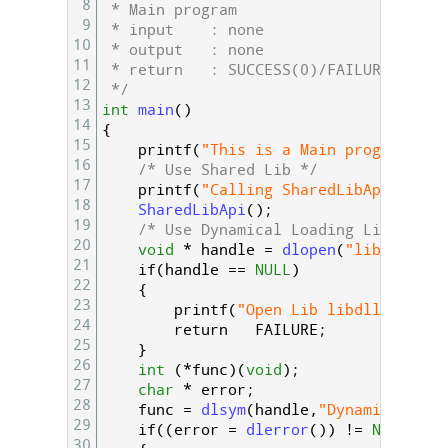
8
 * Main program
9
 * input	: none
10
 * output	: none
11
 * return	: SUCCESS(0)/FAILURE(-1)
12
 */
13
int
main
(
)
14
{
15
printf
(
"This is a Main program!\n"
16
/* Use Shared Lib */
17
printf
(
"Calling SharedLibApi() fun
18
SharedLibApi
(
)
;
19
/* Use Dynamical Loading Lib */
20
void
*
handle
=
dlopen
(
"libdllibex
21
if
(
handle
==
NULL
)
22
{
23
printf
(
"Open Lib libdllibexamp
24
return
FAILURE
;
25
}
26
int
(
*
func
)
(
void
)
;
27
char
*
error
;
28
func
=
dlsym
(
handle
,
"DynamicalLoad
29
if
(
(
error
=
dlerror
(
)
)
!=
NULL
)
30