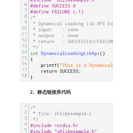
#include "dllibexample.h"
6
#define SUCCESS 0
7
#define FAILURE (-1)
8
/*
9
 * Dynamical Loading Lib API Example
10
 * input	: none
11
 * output	: none
12
 * return	: SUCCESS(0)/FAILURE(-1)
13
 */
14
int
DynamicalLoadingLibApi
(
)
15
{
16
printf
(
"This is a Dynamical Loadin
17
return
SUCCESS
;
18
}
2、静态链接库代码
1
/*
2
 * file: shlibexample.c
3
 */
4
#include <stdio.h>
5
#include "shlibexample.h"