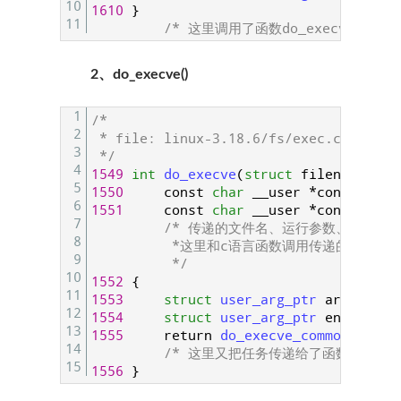
10
1610
}
11
/* 这里调用了函数do_execve()，
2、do_execve()
1
/*
2
 * file: linux-3.18.6/fs/exec.c
3
 */
4
1549
int
do_execve
(
struct
filename
*
fi
5
1550
const
char
__user
*
const
__us
6
1551
const
char
__user
*
const
__us
7
/* 传递的文件名、运行参数、环境变
8
          *这里和c语言函数调用传递的参
9
          */
10
1552
{
11
1553
struct
user_arg_ptr 
argv
=
{
12
1554
struct
user_arg_ptr 
envp
=
{
13
1555
return
do_execve_common
(
filen
14
/* 这里又把任务传递给了函数do_exec
15
1556
}