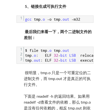
5、链接生成可执行文件
1
gcc 
tmp
.o
-
o
tmp
.out
-
m32
最后我们来看一下，两个二进制文件的
差别：
1
$
file
tmp
.o
tmp
.out
2
tmp
.o
:
ELF
32
-
bit 
LSB  
relocatable
,
3
tmp
.out
:
ELF
32
-
bit 
LSB  
executable
,
I
很明显，tmp.o 只是一个可重定位的二
进制文件，而 tmp.out 才是真正的可执
行文件。
下面是 readelf -h 的返回结果。如果用
readelf -d查看文件的依赖，那么 tmp.o
是没有任何依赖的，相反 tmp.out 则依