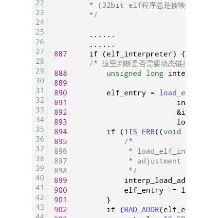
22
         * (32bit elf程序总是被映射到0x80
23
         */
24
25
.
.
.
.
.
.
26
.
.
.
.
.
.
27
887
if
(
elf_interpreter
)
{
28
/* 这里判断是否需要动态链接，如果需要
29
888
unsigned
long
interp_map_
30
889
31
890
elf_entry
=
load_elf_inte
32
891
interpret
33
892
&
interp_m
34
893
load_bias
35
894
if
(
!
IS_ERR
(
(
void
*
)
elf_e
36
895
/*
37
 896              * load_elf_interp() 
38
 897              * adjustment
39
 898              */
40
899
interp_load_addr
=
el
41
900
elf_entry
+=
loc
->
int
42
901
}
43
902
if
(
BAD_ADDR
(
elf_entry
)
)
44