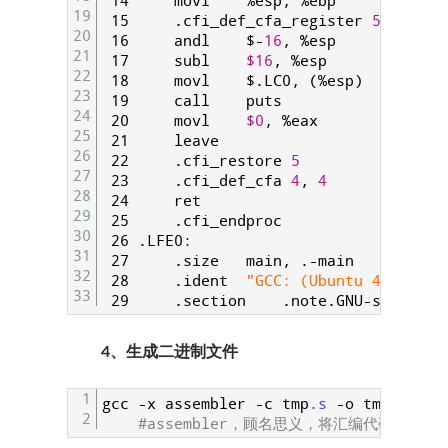
 14
movl
%esp
,
%ebp
19
 15
.
cfi
_
def
_
cfa
_
register
5
20
 16
andl
$
-
16
,
%esp
21
 17
subl
$16
,
%esp
22
 18
movl
$
.
LC
0
,
(
%esp
)
23
 19
call
puts
24
 20
movl
$0
,
%eax
25
 21
leave
26
 22
.
cfi
_
restore
5
27
 23
.
cfi
_
def
_
cfa
4
,
4
28
 24
ret
29
 25
.
cfi
_
endproc
30
 26
.
LFE
0
:
31
 27
.
size
main
,
.
-
main
32
 28
.
ident
"GCC: (Ubuntu 4.8.2-19
33
 29
.
section
.
note
.
GNU
-
stack
,
""
4、生成二进制文件
1
gcc
-
x
assembler
-
c
tmp
.s
-
o
tmp
.o
-
m3
2
#assembler，顾名思义，将汇编代码编译