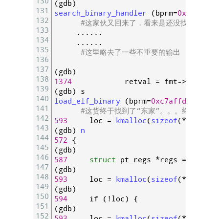
130
(
gdb
)
131
search_binary_handler
(
bprm
=
0xfffffff
132
#这家伙又回来了，看来是还没找到处理el
133
.
.
.
.
.
.
134
.
.
.
.
.
.
135
#这里略去了一些不重要的输出
136
137
(
gdb
)
138
1374
retval
=
fmt
->
load_bi
139
(
gdb
)
s
140
load_elf_binary
(
bprm
=
0xc7affd00
)
at
141
#这货终于找到了“东家”。。。终于可以去
142
593
loc
=
kmalloc
(
sizeof
(
*
loc
)
,
G
143
(
gdb
)
n
144
572
{
145
(
gdb
)
146
587
struct
pt_regs
*
regs
=
curren
147
(
gdb
)
148
593
loc
=
kmalloc
(
sizeof
(
*
loc
)
,
G
149
(
gdb
)
150
594
if
(
!
loc
)
{
151
(
gdb
)
152
593
loc
=
kmalloc
(
sizeof
(
*
loc
)
,
G