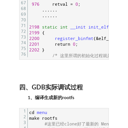
67
976
retval
=
0
;
68
.
.
.
.
.
.
69
.
.
.
.
.
.
70
71
2198
static
int
__init 
init_elf_binfmt
72
2199
{
73
2200
register_binfmt
(
&
elf_format
)
74
2201
return
0
;
75
2202
}
76
/* 这里所谓的初始化过程就是将上面
四、GDB实际调试过程
1、编译生成新的rootfs
1
cd
menu
2
make
rootfs
3
#这里已经clone好了最新的 MenuOS 代