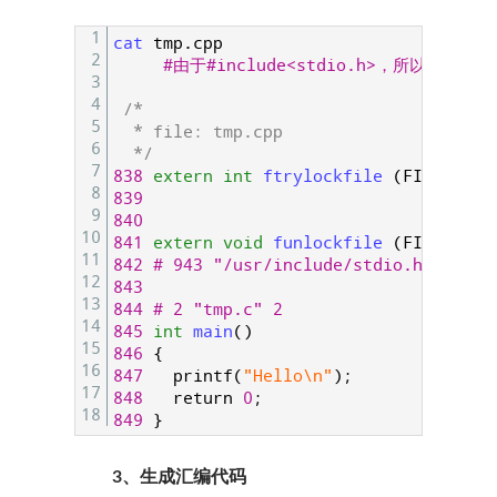
1
cat 
tmp
.
cpp
2
#由于#include<stdio.h>，所以预
3
4
/*
5
  * file: tmp.cpp
6
  */
7
838
extern
int
ftrylockfile
(
FILE
*
__s
8
839
9
840
10
841
extern
void
funlockfile
(
FILE
*
__s
11
842
# 943 "/usr/include/stdio.h" 3 4
12
843
13
844
# 2 "tmp.c" 2
14
845
int
main
(
)
15
846
{
16
847
printf
(
"Hello\n"
)
;
17
848
return
0
;
18
849
}
3、生成汇编代码