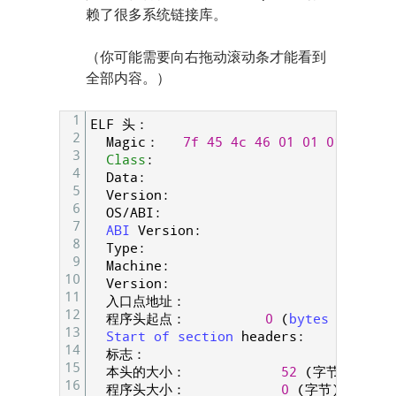
赖了很多系统链接库。
（你可能需要向右拖动滚动条才能看到
全部内容。）
1
ELF
头：
2
Magic
：
7f
45
4c
46
01
01
01
00
00
3
Class
:
E
4
Data
:
2
5
Version
:
1
6
OS
/
ABI
:
U
7
ABI 
Version
:
0
8
Type
:
R
9
Machine
:
I
10
Version
:
0
11
入口点地址：
0
12
程序头起点：
0
(
bytes 
into 
fi
13
Start 
of 
section 
headers
:
2
14
标志：
0x0
15
本头的大小：
52
(
字节
)
16
程序头大小：
0
(
字节
)