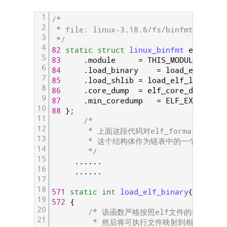
1
/*
2
 * file: linux-3.18.6/fs/binfmt_elf.c
3
 */
4
82
static
struct
linux_binfmt 
elf_form
5
83
.
module
=
THIS_MODULE
,
6
84
.
load_binary
=
load_elf_bina
7
85
.
load_shlib
=
load_elf_library
,
8
86
.
core_dump
=
elf_core_dump
,
9
87
.
min_coredump
=
ELF_EXEC_PAGE
10
88
}
;
11
/*
12
        * 上面这段代码对elf_format结构
13
        * 这个结构体作为链表中的一个nod
14
        */
15
.
.
.
.
.
.
16
.
.
.
.
.
.
17
18
571
static
int
load_elf_binary
(
struct
19
572
{
20
/* 该函数严格按照elf文件的格式来解
21
         * 然后将可执行文件映射到相应的内存