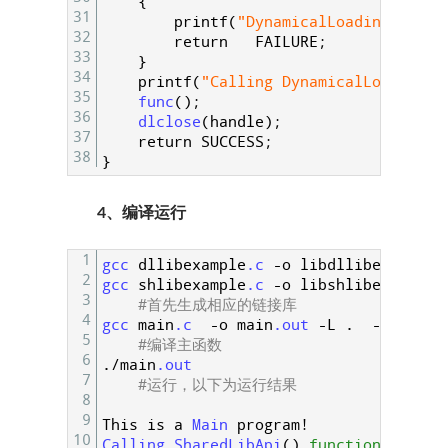
{
31
printf
(
"DynamicalLoadingLibApi
32
return
FAILURE
;
33
}
34
printf
(
"Calling DynamicalLoadingLi
35
func
(
)
;
36
dlclose
(
handle
)
;
37
return
SUCCESS
;
38
}
4、编译运行
1
gcc 
dllibexample
.c
-
o
libdllibexample
.
2
gcc 
shlibexample
.c
-
o
libshlibexample
.
3
#首先生成相应的链接库
4
gcc 
main
.c
-
o
main
.out
-
L
.
-
l
shlib
5
#编译主函数
6
.
/
main
.out
7
#运行，以下为运行结果
8
9
This
is
a
Main 
program
!
10
Calling 
SharedLibApi
(
)
function
of 
lib