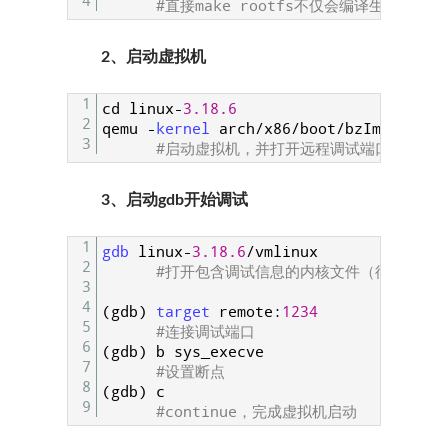
4
#直接make rootfs不仅会编译生成新的r
2、启动虚拟机
1
cd
linux
-
3.18.6
2
qemu
-
kernel 
arch
/
x86
/
boot
/
bzImage
-
in
3
#启动虚拟机，并打开远程调试端口
3、启动gdb开始调试
1
gdb 
linux
-
3.18.6
/
vmlinux
2
#打开包含调试信息的内核文件（待调试程
3
4
(
gdb
)
target 
remote
:
1234
5
#连接调试端口
6
(
gdb
)
b
sys
_
execve
7
#设置断点
8
(
gdb
)
c
9
#continue，完成虚拟机启动