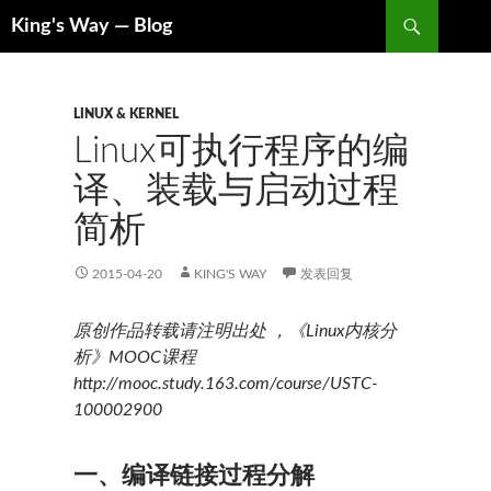
搜
King's Way — Blog
索
跳
至
内
容
LINUX & KERNEL
Linux可执行程序的编
译、装载与启动过程
简析
2015-04-20
KING'S WAY
发表回复
原创作品转载请注明出处 ，《Linux内核分
析》MOOC课程
http://mooc.study.163.com/course/USTC-
100002900
一、编译链接过程分解