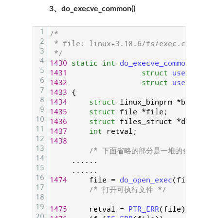
3、do_execve_common()
1
/*
2
 * file: linux-3.18.6/fs/exec.c
3
 */
4
1430
static
int
do_execve_common
(
struc
5
1431
struct
user_arg_p
6
1432
struct
user_arg_p
7
1433
{
8
1434
struct
linux_binprm
*
bprm
;
9
1435
struct
file
*
file
;
10
1436
struct
files_struct
*
displace
11
1437
int
retval
;
12
1438
13
/* 下面省略的部分是一堆的合法性检验
14
.
.
.
.
.
.
15
.
.
.
.
.
.
16
1474
file
=
do_open_exec
(
filename
)
17
/* 打开可执行文件 */
18
19
1475
retval
=
PTR_ERR
(
file
)
;
20