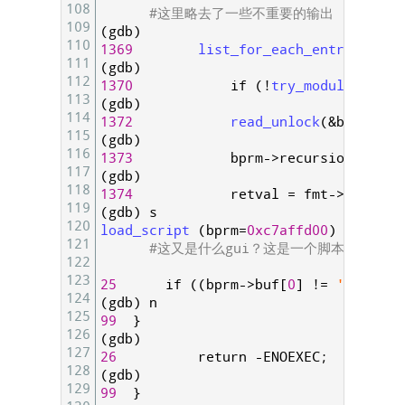
108
#这里略去了一些不重要的输出
109
(
gdb
)
110
1369
list_for_each_entry
(
fmt
,
111
(
gdb
)
112
1370
if
(
!
try_module_get
(
f
113
(
gdb
)
114
1372
read_unlock
(
&
binfmt_l
115
(
gdb
)
116
1373
bprm
->
recursion_depth
117
(
gdb
)
118
1374
retval
=
fmt
->
load_bi
119
(
gdb
)
s
120
load_script
(
bprm
=
0xc7affd00
)
at
fs
/
b
121
#这又是什么gui？这是一个脚本的处理
122
123
25
if
(
(
bprm
->
buf
[
0
]
!=
'#'
)
||
124
(
gdb
)
n
125
99
}
126
(
gdb
)
127
26
return
-
ENOEXEC
;
128
(
gdb
)
129
99
}