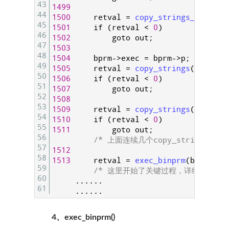
43
1499
44
1500
retval
=
copy_strings_kernel
(
45
1501
if
(
retval
<
0
)
46
1502
goto
out
;
47
1503
48
1504
bprm
->
exec
=
bprm
->
p
;
49
1505
retval
=
copy_strings
(
bprm
->
e
50
1506
if
(
retval
<
0
)
51
1507
goto
out
;
52
1508
53
1509
retval
=
copy_strings
(
bprm
->
a
54
1510
if
(
retval
<
0
)
55
1511
goto
out
;
56
/* 上面连续几个copy_strings(
57
1512
58
1513
retval
=
exec_binprm
(
bprm
)
;
59
/* 这里开始了关键过程，详细代码在下
60
.
.
.
.
.
.
61
.
.
.
.
.
.
4、exec_binprm()