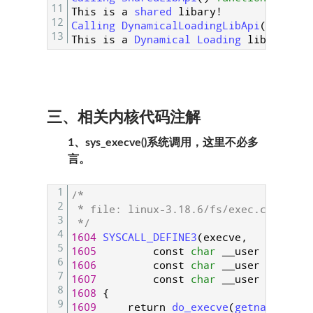
11
This
is
a
shared 
libary
!
12
Calling 
DynamicalLoadingLibApi
(
)
funct
13
This
is
a
Dynamical 
Loading 
libary
!
三、相关内核代码注解
1、sys_execve()系统调用，这里不必多
言。
1
/*
2
 * file: linux-3.18.6/fs/exec.c
3
 */
4
1604
SYSCALL_DEFINE3
(
execve
,
5
1605
const
char
__user
*
,
file
6
1606
const
char
__user
*
const
7
1607
const
char
__user
*
const
8
1608
{
9
1609
return
do_execve
(
getname
(
file