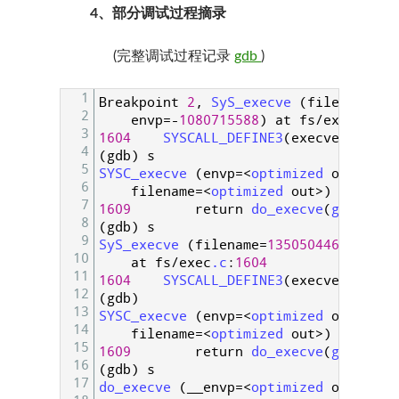
4、部分调试过程摘录
(完整调试过程记录
gdb
)
1
Breakpoint
2
,
SyS_execve
(
filename
=
13
2
envp
=
-
1080715588
)
at
fs
/
exec
.c
:
16
3
1604
SYSCALL_DEFINE3
(
execve
,
4
(
gdb
)
s
5
SYSC_execve
(
envp
=
<
optimized 
out
>
,
ar
6
filename
=
<
optimized 
out
>
)
at
fs
/
e
7
1609
return
do_execve
(
getname
(
8
(
gdb
)
s
9
SyS_execve
(
filename
=
135050446
,
argv
=
10
at
fs
/
exec
.c
:
1604
11
1604
SYSCALL_DEFINE3
(
execve
,
12
(
gdb
)
13
SYSC_execve
(
envp
=
<
optimized 
out
>
,
ar
14
filename
=
<
optimized 
out
>
)
at
fs
/
e
15
1609
return
do_execve
(
getname
(
16
(
gdb
)
s
17
do_execve
(
__envp
=
<
optimized 
out
>
,
__